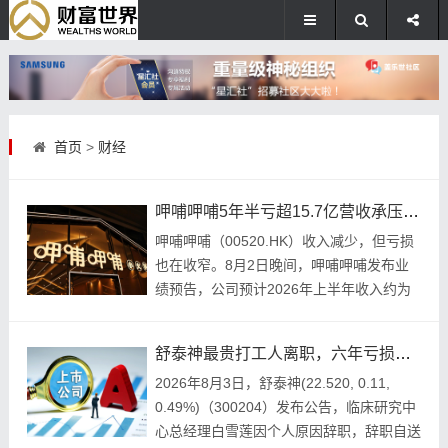
首页
>
财经
呷哺呷哺5年半亏超15.7亿营收承压 贺光启称不盲目扩张门店每周净减一家
呷哺呷哺（00520.HK）收入减少，但亏损
也在收窄。8月2日晚间，呷哺呷哺发布业
绩预告，公司预计2026年上半年收入约为
15亿元，同比减少约23%；录得净亏损
舒泰神最贵打工人离职，六年亏损超10亿，20年再迎创新药能否解困局？
2026年8月3日，舒泰神(22.520, 0.11,
0.49%)（300204）发布公告，临床研究中
心总经理白雪莲因个人原因辞职，辞职自送