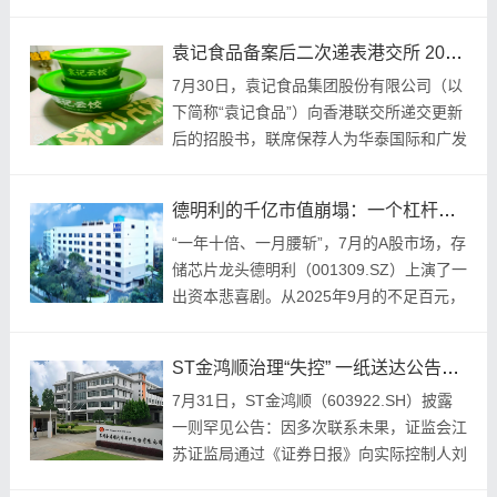
达董事会之日起生效
袁记食品备案后二次递表港交所 2025年GMV66亿元
7月30日，袁记食品集团股份有限公司（以
下简称“袁记食品”）向香港联交所递交更新
后的招股书，联席保荐人为华泰国际和广发
证券(20.930, 0.12, 0.
德明利的千亿市值崩塌：一个杠杆、周期与治理的三重绞杀
“一年十倍、一月腰斩”，7月的A股市场，存
储芯片龙头德明利（001309.SZ）上演了一
出资本悲喜剧。从2025年9月的不足百元，
到2026年6月29日盘中触及
ST金鸿顺治理“失控” 一纸送达公告又将起到什么疗效？
7月31日，ST金鸿顺（603922.SH）披露
一则罕见公告：因多次联系未果，证监会江
苏证监局通过《证券日报》向实际控制人刘
栩公告送达《立案告知书》（编号010