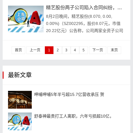
精艺股份两子公司陷入合同纠纷，与“华鸿系”对簿公堂，涉案金额1.56亿元
8月2日晚间，精艺股份(8.070, 0.00,
0.00%)（SZ002295，股价8.07元，市值
20.22亿元）公告称，公司两家全资子公司
——广东精艺销售
首页
上一页
1
2
3
4
5
下一页
末页
最新文章
呷哺呷哺5年半亏超15.7亿营收承压 贺
舒泰神最贵打工人离职，六年亏损超10亿，