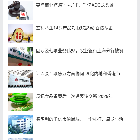
突陷商业贿赂“举报门”，千亿ADC龙头紧
宏利基金14只产品7月跌超3成 百亿基金
因涉及七项业务违规，农业银行上海分行被罚
证监会：聚焦五方面协同 深化内地和香港市
袁记食品备案后二次递表港交所 2025年
德明利的千亿市值崩塌：一个杠杆、周期与治