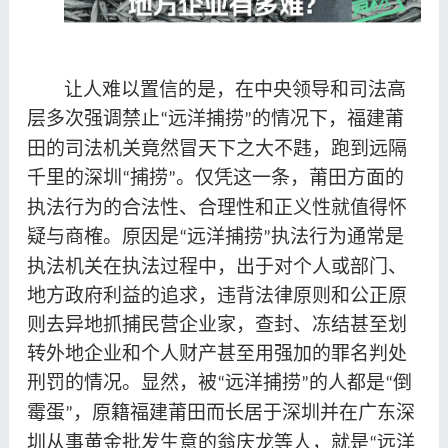
让人难以置信的是，在中央领导和司法高
层多次强调禁止
远洋捕捞
的情况下，福建莆
“
”
田的司法机关竟然冒天下之大不韪，跑到远隔
千里的深圳
捕捞
。仅凭这一条，莆田方面的
“
”
执法行为的合法性、合理性和正义性就值得怀
疑与商榷。原因是
远洋捕捞
执法行为通常是
“‌
”
执法机关在执法过程中，出于对个人或部门、
地方政府利益的追求，违背法律原则和公正原
则去异地抓捕民营企业家，查封、冻结甚至划
转外地企业和个人财产甚至用强加的罪名判处
刑罚的情况。显然，被
远洋捕捞
的人都是
倒
“
”
“
霉蛋
，原籍福建莆田而长居于深圳并在广东深
”
圳从事黄金批发生意的翁庆龙等人，就是
远洋
“