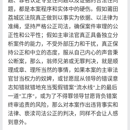
题、罪名认定专业性问题以及证据的合法性问
题，都是本案程序和实体中的硬伤。假如莆田
荔城区法院真正做到以事实为依据、以法律为
准绳，坚持严格公正司法，确保案件审理的公
正性和公平性；假如主审法官真正具备独立分
析案件的能力，不受外部压力和干扰，真正保
持公正和中立的态度，服从自己内心的声音秉
公断案，那么，翁师兄弟或无罪判决，就是顺
理成章、理所当然的事情，如果本案的主审法
官甘当权力的奴婢，或甘愿屈从领导的错误意
志知错就错地充当冤假错案
流水线
上的最后
“
”
一道
工序
，或为了不得罪领导甘愿背负错案
“
”
终审追责的风险，那么对本案作出违背事实和
法律、亵渎司法公正的判决，同样不会让人感
到意外。