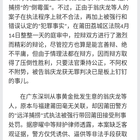
捕捞
的
倒霉蛋
。不过，正由于翁庆龙等人的
”
“
”
案子在执法程序上就不合法，再加上被强行和
错误认定的
犯罪事实
，在莆田荔城区法院
月
“
”
4
日整整一天的庭审中，控辩双方进行了激烈
14
而精彩的辩论，尽管控方也算是能言善辩、绝
不平庸，但由于情理法都在辩方，因而辩方取
得了压倒性胜利，只要法官秉持公正，不阿权
不附势，被告翁庆龙获无罪判决已是板上钉钉
的事儿。
在广东深圳从事黄金批发生意的翁庆龙等
人，原本与福建莆田毫无关联，却因莆田警方
的
远洋捕捞
式执法被强行带回莆田接受刑事
“
”
处罚。据廖曜中等辩护律师透露，本案缺乏客
观证据，警方仅凭诱供、逼供等非法手段获取