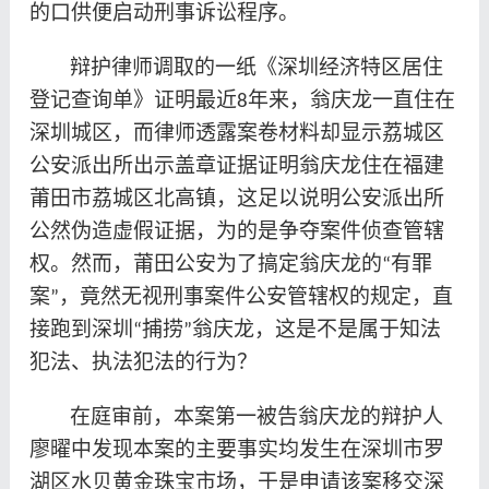
的口供便启动刑事诉讼程序。
辩护律师调取的一纸《深圳经济特区居住
登记查询单》证明最近
年来，翁庆龙一直住在
8
深圳城区，而律师透露案卷材料却显示荔城区
公安派出所出示盖章证据证明翁庆龙住在福建
莆田市荔城区北高镇，这足以说明公安派出所
公然伪造虚假证据，为的是争夺案件侦查管辖
权。然而，莆田公安为了搞定翁庆龙的
有罪
“
案
，竟然无视刑事案件公安管辖权的规定，直
”
接跑到深圳
捕捞
翁庆龙，这是不是属于知法
“
”
犯法、执法犯法的行为？
在庭审前，本案第一被告翁庆龙的辩护人
廖曜中发现本案的主要事实均发生在深圳市罗
湖区水贝黄金珠宝市场，于是申请该案移交深