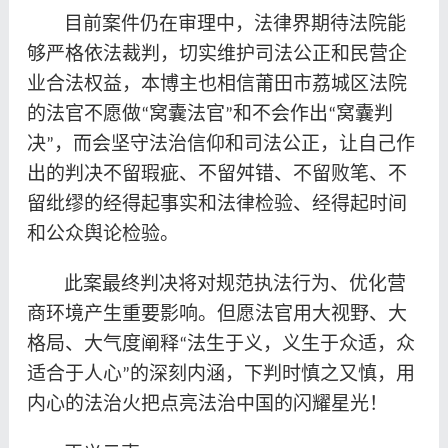
目前案件仍在审理中，法律界期待法院能
够严格依法裁判，切实维护司法公正和民营企
业合法权益，本博主也相信莆田市荔城区法院
的法官不愿做
窝囊法官
和不会作出
窝囊判
“
”
“
决
，而会坚守法治信仰和司法公正，让自己作
”
出的判决不留瑕疵、不留舛错、不留败笔、不
留纰缪的经得起事实和法律检验、经得起时间
和公众舆论检验。
此案最终判决将对规范执法行为、优化营
商环境产生重要影响。但愿法官用大视野、大
格局、大气度阐释
法生于义，义生于众适，众
“
适合于人心
的深刻内涵，下判时慎之又慎，用
”
内心的法治火把点亮法治中国的闪耀星光！