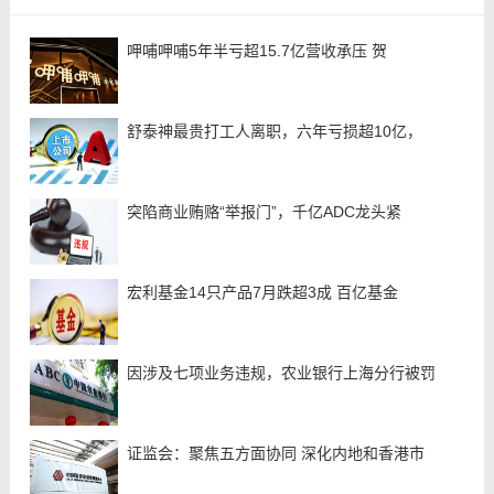
呷哺呷哺5年半亏超15.7亿营收承压 贺
舒泰神最贵打工人离职，六年亏损超10亿，
突陷商业贿赂“举报门”，千亿ADC龙头紧
宏利基金14只产品7月跌超3成 百亿基金
因涉及七项业务违规，农业银行上海分行被罚
证监会：聚焦五方面协同 深化内地和香港市