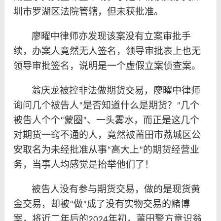
圳市罗湖区法院管辖，但未获批准。
廖曜中律师亦发现该案没有立案审批手
续，办案人竟然无人签名，领导审批表上也无
领导审批签名，说明是一个虚假立案侦查案。
翁庆龙被控非法做期货交易，廖曜中律师
询问几个被告人
是否知道什么是期货？
几个
“
”
被告人个个
蒙圈
、一头雾水，而正是这几个
“
”
对期货一窍不通的人，竟然被莆田市荔城区公
安取名为未经批准从事
高大上
的期货经营业
“
”
务，当事人均感觉是抬举他们了！
被告人没有参与期货交易，做的是现货黄
金交易，却被
做
成了没有实物交易的赌博
“
”
案，将近二年后的
年初，莆田警方意识翁
2024