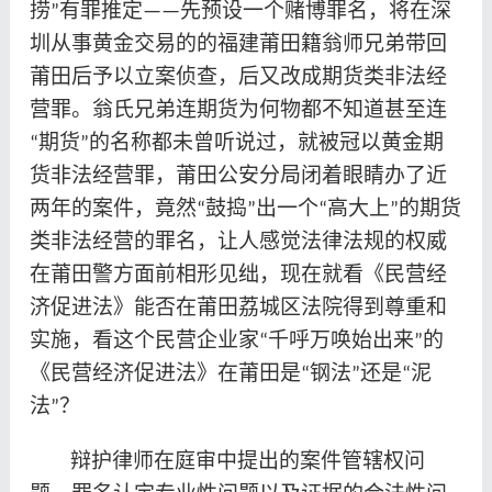
捞
有罪推定
先预设一个赌博罪名，将在深
”
——
圳从事黄金交易的的福建莆田籍翁师兄弟带回
莆田后予以立案侦查，后又改成期货类非法经
营罪。翁氏兄弟连期货为何物都不知道甚至连
期货
的名称都未曾听说过，就被冠以黄金期
“
”
货非法经营罪，莆田公安分局闭着眼睛办了近
两年的案件，竟然
鼓捣
出一个
高大上
的期货
“
”
“
”
类非法经营的罪名，让人感觉法律法规的权威
在莆田警方面前相形见绌，现在就看《民营经
济促进法》能否在莆田荔城区法院得到尊重和
实施，看这个民营企业家
千呼万唤始出来
的
“
”
《民营经济促进法》在莆田是
钢法
还是
泥
“
”
“
法
？
”
辩护律师在庭审中提出的案件管辖权问