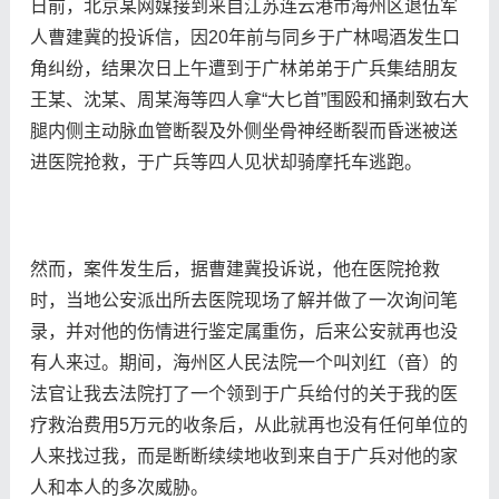
日前，北京某网媒接到来自江苏连云港市海州区退伍军
人曹建冀的投诉信，因20年前与同乡于广林喝酒发生口
角纠纷，结果次日上午遭到于广林弟弟于广兵集结朋友
王某、沈某、周某海等四人拿“大匕首”围殴和捅刺致右大
腿内侧主动脉血管断裂及外侧坐骨神经断裂而昏迷被送
进医院抢救，于广兵等四人见状却骑摩托车逃跑。
然而，案件发生后，据曹建冀投诉说，他在医院抢救
时，当地公安派出所去医院现场了解并做了一次询问笔
录，并对他的伤情进行鉴定属重伤，后来公安就再也没
有人来过。期间，海州区人民法院一个叫刘红（音）的
法官让我去法院打了一个领到于广兵给付的关于我的医
疗救治费用5万元的收条后，从此就再也没有任何单位的
人来找过我，而是断断续续地收到来自于广兵对他的家
人和本人的多次威胁。