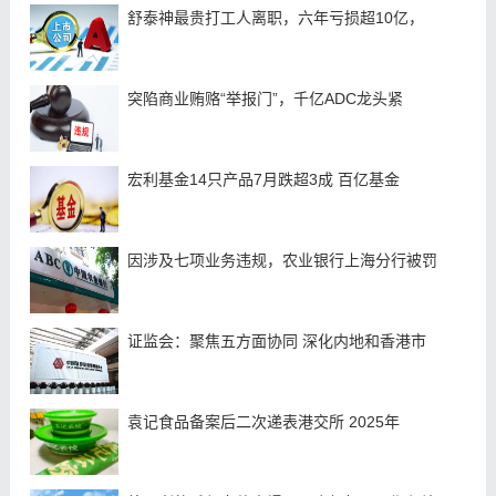
舒泰神最贵打工人离职，六年亏损超10亿，
突陷商业贿赂“举报门”，千亿ADC龙头紧
宏利基金14只产品7月跌超3成 百亿基金
因涉及七项业务违规，农业银行上海分行被罚
证监会：聚焦五方面协同 深化内地和香港市
袁记食品备案后二次递表港交所 2025年