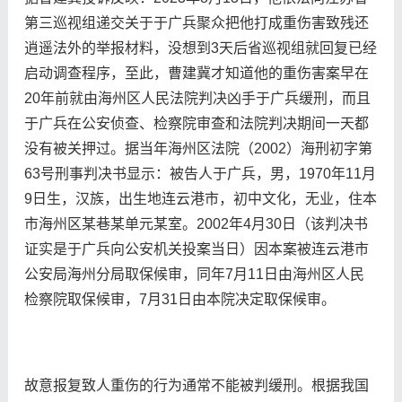
第三巡视组递交关于于广兵聚众把他打成重伤害致残还
逍遥法外的举报材料，没想到3天后省巡视组就回复已经
启动调查程序，至此，曹建冀才知道他的重伤害案早在
20年前就由海州区人民法院判决凶手于广兵缓刑，而且
于广兵在公安侦查、检察院审查和法院判决期间一天都
没有被关押过。据当年海州区法院（2002）海刑初字第
63号刑事判决书显示：被告人于广兵，男，1970年11月
9日生，汉族，出生地连云港市，初中文化，无业，住本
市海州区某巷某单元某室。2002年4月30日（该判决书
证实是于广兵向公安机关投案当日）因本案被连云港市
公安局海州分局取保候审，同年7月11日由海州区人民
检察院取保候审，7月31日由本院决定取保候审。
故意报复致人重伤的行为通常不能被判缓刑‌。根据我国