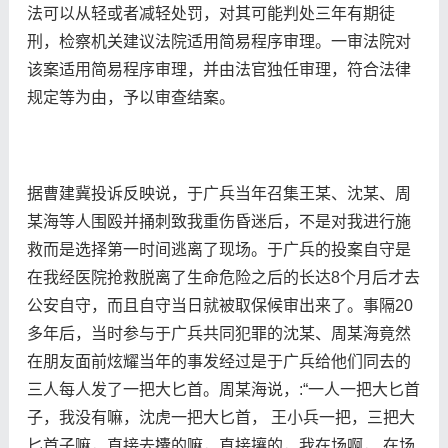
法可以从轻或者减轻处罚，对其可能判处三年有期徒
刑，检察机关建议法院适用简易程序审理。一审法院对
该案适用简易程序审理，并由法官独任审理，符合法律
规定等为由，予以审查结案。
据曹建冀投诉反映说，于广兵当年召集王某、沈某、周
某海等人围殴并捅刺致我重伤昏迷后，不是对我进行施
救而是选择第一时间逃离了现场。于广兵的投案自守是
在我经医院抢救脱离了生命危险之后的长达8个月后才去
公安自守，而且自守当日就被取保候审出来了。事隔20
多年后，当时参与于广兵共同犯罪的沈某、周某海竟然
在朋友面前炫耀当年的事发经过是于广兵给他们同去的
三人每人发了一把大匕首。周某海说，:“一人一把大匕首
子，我没有嘛，沈虎一把大匕首， 王小兵一把，三把大
匕首子嘛，直接去攮的嘛，直接攘的，我在场啊， 在场