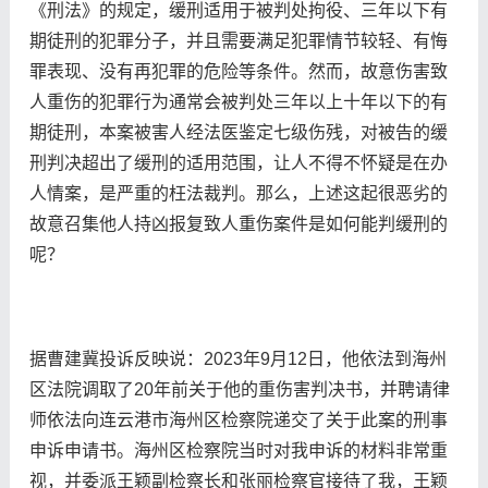
《刑法》的规定，缓刑适用于被判处拘役、三年以下有
期徒刑的犯罪分子，并且需要满足犯罪情节较轻、有悔
罪表现、没有再犯罪的危险等条件‌。然而，故意伤害致
人重伤的犯罪行为通常会被判处三年以上十年以下的有
期徒刑，本案被害人经法医鉴定七级伤残，对被告的缓
刑判决超出了缓刑的适用范围，让人不得不怀疑是在办
人情案，是严重的枉法裁判‌。那么，上述这起很恶劣的
故意召集他人持凶报复致人重伤案件是如何能判缓刑的
呢？
据曹建冀投诉反映说：2023年9月12日，他依法到海州
区法院调取了20年前关于他的重伤害判决书，并聘请律
师依法向连云港市海州区检察院递交了关于此案的刑事
申诉申请书。海州区检察院当时对我申诉的材料非常重
视，并委派王颖副检察长和张丽检察官接待了我，王颖