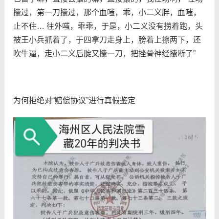
攮过，第一刀攮过，那个血嗤，乖，小二义胖，血嗤，
止不住… 往外嗤，乖乖，于是，小二义没有捞着跑，头
被王小兵抓着了，于四拿刀走身上，膀着上擦两下，还
吹牛逼，走小二义后腚又攮一刀，把挫骨神经攮断了”
为何拒绝对“赔偿协议”进行真假鉴定