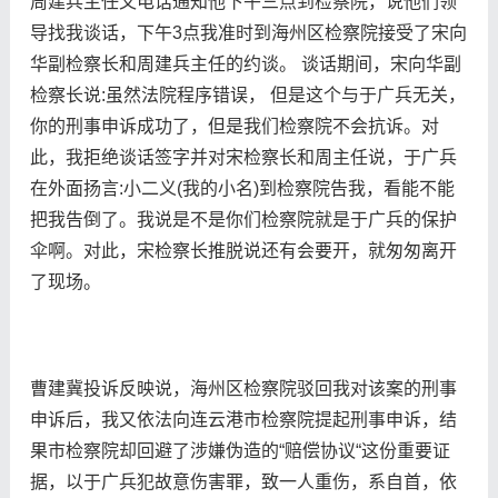
周建兵主任又电话通知他下午三点到检察院，说他们领
导找我谈话，下午3点我准时到海州区检察院接受了宋向
华副检察长和周建兵主任的约谈。 谈话期间，宋向华副
检察长说:虽然法院程序错误， 但是这个与于广兵无关，
你的刑事申诉成功了，但是我们检察院不会抗诉。对
此，我拒绝谈话签字并对宋检察长和周主任说，于广兵
在外面扬言:小二义(我的小名)到检察院告我，看能不能
把我告倒了。我说是不是你们检察院就是于广兵的保护
伞啊。对此，宋检察长推脱说还有会要开，就匆匆离开
了现场。
曹建冀投诉反映说，海州区检察院驳回我对该案的刑事
申诉后，我又依法向连云港市检察院提起刑事申诉，结
果市检察院却回避了涉嫌伪造的“赔偿协议“这份重要证
据，以于广兵犯故意伤害罪，致一人重伤，系自首，依