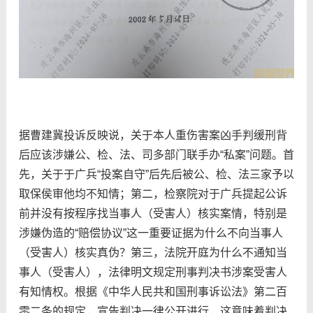
据曹建冀投诉反映说，关于本人重伤害案凶手判缓刑背
后应该涉嫌公、检、法、司多部门联手办“私案”问题。首
先，关于于广兵“投案自守”后先后被公、检、法三家予以
取保侯审他均不知情；第二，检察院对于广兵提起公诉
前并没有按程序找当事人（受害人）核实案情，特别是
涉嫌伪造的“赔偿协议”这一重要证据为什么不向当事人
（受害人）核实真伪？第三，法院开庭为什么不通知当
事人（受害人），法律明文规定‌刑事判决书涉案受害人
有知情权‌。根据《中华人民共和国刑事诉讼法》第二百
零二条的规定，宣告判决一律公开进行，这意味着判决