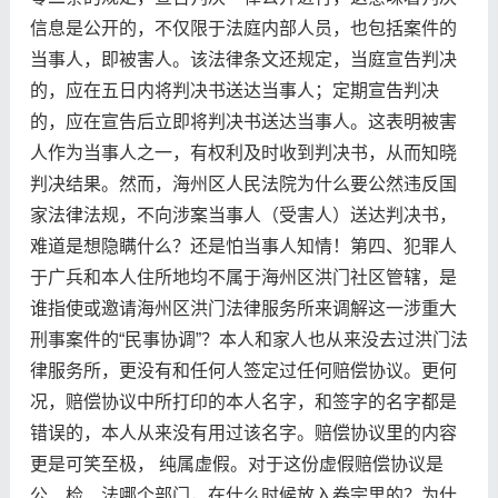
信息是公开的，不仅限于法庭内部人员，也包括案件的
当事人，即被害人。该法律条文还规定，当庭宣告判决
的，应在五日内将判决书送达当事人；定期宣告判决
的，应在宣告后立即将判决书送达当事人。这表明被害
人作为当事人之一，有权利及时收到判决书，从而知晓
判决结果‌。然而，海州区人民法院为什么要公然违反国
家法律法规，不向涉案当事人（受害人）送达判决书，
难道是想隐瞒什么？还是怕当事人知情！第四、犯罪人
于广兵和本人住所地均不属于海州区洪门社区管辖，是
谁指使或邀请海州区洪门法律服务所来调解这一涉重大
刑事案件的“民事协调”？本人和家人也从来没去过洪门法
律服务所，更没有和任何人签定过任何赔偿协议。更何
况，赔偿协议中所打印的本人名字，和签字的名字都是
错误的，本人从来没有用过该名字。赔偿协议里的内容
更是可笑至极， 纯属虚假。对于这份虚假赔偿协议是
公、检、法哪个部门，在什么时候放入卷宗里的？为什