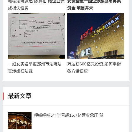
赣榆法院这起“随意拍”给企业造
安徽全椒一国企涉嫌挪用募集
成损失谁买
资金 项目并未
一妇女实名举报邳州市法院法
万达获600亿元投资,如何平衡
官涉嫌枉法裁
各方话语权
最新文章
呷哺呷哺5年半亏超15.7亿营收承压 贺