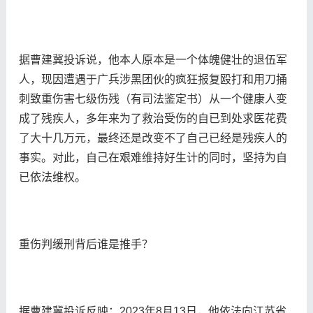
据曹建冀投诉说，他本人原本是一个体魄健壮的退伍军
人，现因遭遇于广兵涉黑团伙的疯狂报复殴打和用刀捅
刺致重伤害七级伤残（有司法鉴定书）从一个健康人变
成了残疾人，多年来为了救治受伤的自已到处求医花费
了大十几万元，最终还是改变不了自己已经是残疾人的
事实。对此，自己在艰难维持好生计的同时，坚持为自
已依法维权。
重伤判缓刑背后谁是推手？‌
据曹建冀投诉反映：2023年8月13日，他依法向江苏省