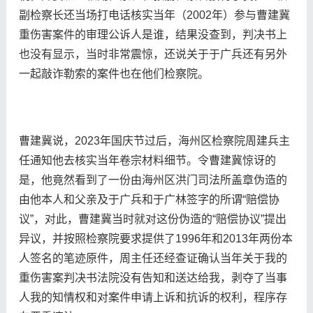
副检察长还当场打电话核实当年（2002年）参与曹建冀
重伤害案件的审理公诉人是谁，结果没查到，判决书上
也没有显示，当时非常震惊，还说关于于广兵还有另外
一起敲诈勒索的案件也在他们检察院。
曹建冀说，2023年国庆节过后，海州区检察院周建兵主
任通知他去核实当年卷宗材料细节。令曹建冀惊讶的
是，他竟然看到了一份由海州区洪门司法所盖章伪造的
由他本人和父亲及于广兵和于广林签字的所谓“赔偿协
议”，对此，曹建冀当时就对这份伪造的“赔偿协议”提出
异议，并按照检察院要求提供了1996年和2013年两份本
人签名的笔迹原件，周主任还经查证确认当年关于我的
重伤害案判决书法院没有告知和送达给我，剥夺了当事
人我的知情权和对案件申请上诉和抗诉的权利，程序存