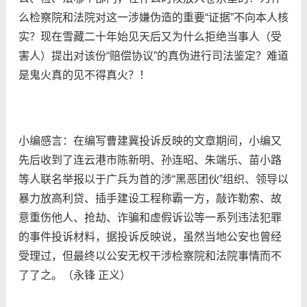
么检察院和法院对这一涉嫌伪造的重要“证据”不向本人核
实？现在雪藏二十年始见天后又为什么拒绝当事人（受
害人）提出对该份“赔偿协议”的真伪进行司法鉴定？难道
是鬼火真的见不得真火？！
小编感言：在编写曹建冀投诉反映的文章期间，小编又
先后收到了连云港市陈新明、孙连昭、朱端乐、苗小路
等人联名举报以于广兵为首的涉“黑恶团伙”组织、领导以
暴力放高利贷、插手建设工程称霸一方，敲诈勒索、故
意重伤他人、抢劫、诈骗和虚假诉讼等一系列违法犯罪
的事件投诉材料，据投诉反映说，虽然当地公安也曾经
受理过，但最终以公安无权干涉检察院和法院事情而不
了了之。（永锋 正义）