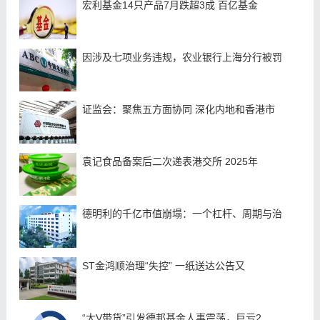
宏利基金14只产品7月跌超3成 百亿基金
因涉及七项业务违规，农业银行上海分行被罚
证监会：聚焦五方面协同 深化内地和香港市
袁记食品备案后二次递表港交所 2025年
德明利的千亿市值崩塌：一个杠杆、周期与治
ST金鸿顺治理“失控” 一纸送达公告又
“大V带货”引发德邦基金人事震荡，巨亏2