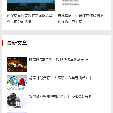
沪深交易所首次在美国联合举
吉林松原：供暖煤热值检测不
办上市公司路演
达标遭用户诟病
最新文章
呷哺呷哺5年半亏超15.7亿营收承压 贺
舒泰神最贵打工人离职，六年亏损超10亿，
突陷商业贿赂“举报门”，千亿ADC龙头紧