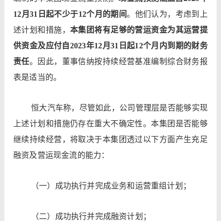
12月31日起不少于12个月的期间
。他们认为，考虑到上
述计划和措施，
本集团将有足够的营运资金为其运营提
供资金及应付自2023年12月31日起12个月内到期的财务
责任
。因此，董事信纳按持续经营基准编制综合财务报
表是适当的。
恒大汽车称，尽管如此，公司管理层是否能够实现
上述计划和措施仍存在重大不确定性。本集团是否能够
继续持续经营，将取决于本集团透过以下方面产生充足
融资及营运现金流的能力：
（一）成功执行并完成业务和运营重组计划；
（二）成功执行并完成融资计划；