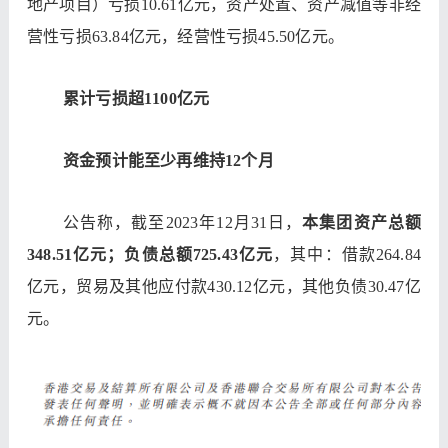
地产项目）亏损10.61亿元，资产处置、资产减值等非经
营性亏损63.84亿元，经营性亏损45.50亿元。
累计亏损超1100亿元
资金预计能至少再维持12个月
公告称，截至2023年12月31日，
本集团资产总额
348.51亿元；负债总额725.43亿元
，其中：借款264.84
亿元，贸易及其他应付款430.12亿元，其他负债30.47亿
元。