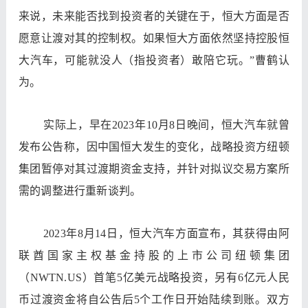
来说，未来能否找到投资者的关键在于，恒大方面是否
愿意让渡对其的控制权。如果恒大方面依然坚持控股恒
大汽车，可能就没人（指投资者）敢陪它玩。”曹鹤认
为。
实际上，早在2023年10月8日晚间，恒大汽车就曾
发布公告称，因中国恒大发生的变化，战略投资方纽顿
集团暂停对其过渡期资金支持，并针对拟议交易方案所
需的调整进行重新谈判。
2023年8月14日，恒大汽车方面宣布，其获得由阿
联酋国家主权基金持股的上市公司纽顿集团
（NWTN.US）首笔5亿美元战略投资，另有6亿元人民
币过渡资金将自公告后5个工作日开始陆续到账。双方