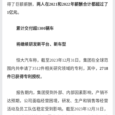
得了巨额薪酬，
两人在2021和2022年薪酬合计都超过了
1亿元
。
累计交付超1300辆车
将继续研发新平台、新车型
恒大汽车称，截至2023年12月31日，集团在全球范
围内共申请了3512件相关研究领域的专利，其中，
2718
件已获得专利授权
。
报告期内，集团受到外部、内部因素影响，产销不
达预期，公司面临经营困境，研发、生产和销售等经营
活动及员工队伍稳定受到影响。截至2023年12月31日，