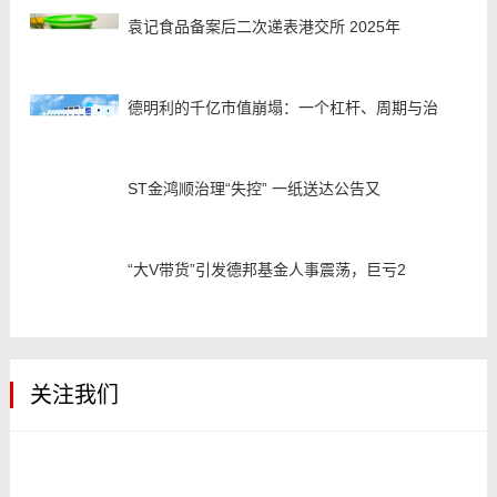
袁记食品备案后二次递表港交所 2025年
德明利的千亿市值崩塌：一个杠杆、周期与治
ST金鸿顺治理“失控” 一纸送达公告又
“大V带货”引发德邦基金人事震荡，巨亏2
关注我们