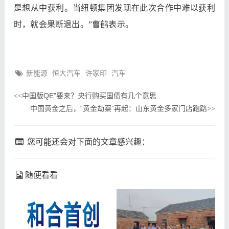
是想从中获利。当纽顿集团发现在此次合作中难以获利
时，就会果断退出。”曹鹤表示。
新能源
恒大汽车
许家印
汽车
中国版QE”要来？央行购买国债有几个意思
<<
中国黄金之后，“黄金劫案”再起：山东黄金多家门店跑路
>>
您可能还会对下面的文章感兴趣：
随便看看