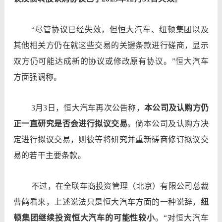
“尽管协议已经失效，但恒大汽车、纽顿集团以及
其他相关方仍在就这些交易的关键条款进行磋商，显示
双方仍可能达成新的协议或修改原有协议。”恒大汽车
方面强调称。
3月3日，恒大汽车再次公告称，
本公司及认购方仍
正一直研究是否会进行拟议交易
。倘本公司及认购方决
定进行拟议交易，则彼等将研究并重新磋商修订拟议交
易的若干主要条款。
不过，在全联车商投资管理（北京）有限公司总裁
曹鹤看来，上述说法只是恒大汽车方面的一种说辞，
纽
顿集团继续投资恒大汽车的可能性较小
。“对恒大汽车