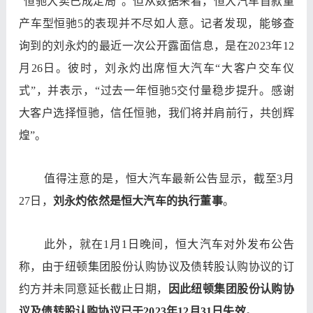
“恒驰大卖已成定局”。但从数据来看，恒大汽车首款量
产车型恒驰5的表现并不尽如人意。记者发现，能够查
询到的刘永灼的最近一次公开露面信息，是在2023年12
月26日。彼时，刘永灼出席恒大汽车“大客户交车仪
式”，并表示，“过去一年恒驰5交付量稳步提升。感谢
大客户选择恒驰，信任恒驰，我们将并肩前行，共创辉
煌”。
值得注意的是，恒大汽车最新公告显示，截至3月
27日，
刘永灼依然是恒大汽车的执行董事
。
此外，就在1月1日晚间，恒大汽车对外发布公告
称，由于纽顿集团股份认购协议及债转股认购协议的订
约方并未同意延长截止日期，
因此纽顿集团股份认购协
议及债转股认购协议已于2023年12月31日失效
。