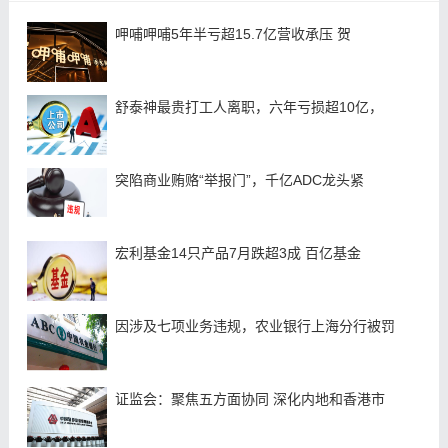
呷哺呷哺5年半亏超15.7亿营收承压 贺
舒泰神最贵打工人离职，六年亏损超10亿，
突陷商业贿赂“举报门”，千亿ADC龙头紧
宏利基金14只产品7月跌超3成 百亿基金
因涉及七项业务违规，农业银行上海分行被罚
证监会：聚焦五方面协同 深化内地和香港市