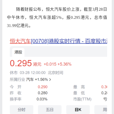
随着财报公布，恒大汽车股价上涨，截至3月28日
中午休市，恒大汽车涨超5%，报0.295港元，总市值
31.99亿港元。