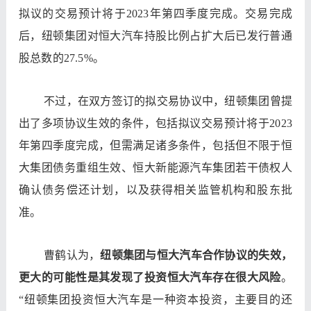
拟议的交易预计将于2023年第四季度完成。交易完成
后，纽顿集团对恒大汽车持股比例占扩大后已发行普通
股总数的27.5%。
不过，在双方签订的拟交易协议中，纽顿集团曾提
出了多项协议生效的条件，包括拟议交易预计将于2023
年第四季度完成，但需满足诸多条件，包括但不限于恒
大集团债务重组生效、恒大新能源汽车集团若干债权人
确认债务偿还计划，以及获得相关监管机构和股东批
准。
曹鹤认为，
纽顿集团与恒大汽车合作协议的失效，
更大的可能性是其发现了投资恒大汽车存在很大风险
。
“纽顿集团投资恒大汽车是一种资本投资，主要目的还