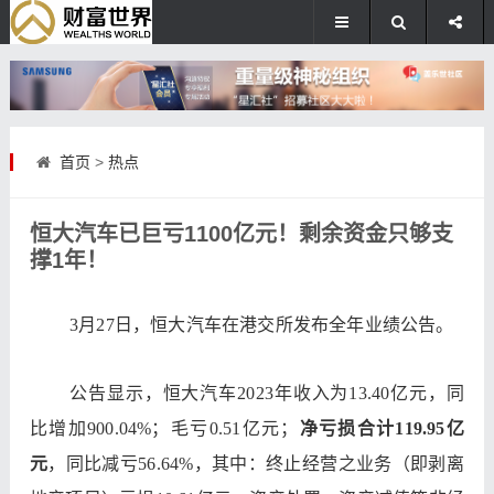
首页
>
热点
恒大汽车已巨亏1100亿元！剩余资金只够支
撑1年！
3月27日，
恒大汽车
在港交所发布全年业绩公告。
公告显示，恒大汽车2023年收入为13.40亿元，同
比增加900.04%；毛亏0.51亿元；
净亏损合计119.95亿
元
，同比减亏56.64%，其中：终止经营之业务（即剥离