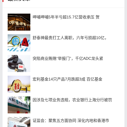
呷哺呷哺5年半亏超15.7亿营收承压 贺
舒泰神最贵打工人离职，六年亏损超10亿，
突陷商业贿赂“举报门”，千亿ADC龙头紧
宏利基金14只产品7月跌超3成 百亿基金
因涉及七项业务违规，农业银行上海分行被罚
证监会：聚焦五方面协同 深化内地和香港市