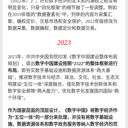
（2022年）》，针对数字经济的定义和内涵较之前没有
明显变化，只是“四化框架”的细节做了一些调整。例如
在2019年版的“数据要素化”中，列举的内容为采集汇
聚、确权定价、交易市场和安全保护，2022年版修改为
数据采集、数据确权、数据定价和数据交易。
2
023
2023年，中共中央国务院印发《数字中国建设整体布局
规划》，提出
数字中国建设按照“2522”的整体框架进行
布局
。即夯实数字基础设施和数据资源体系“两大基
础”，推进数字技术与经济、政治、文化、社会、生态文
明建设“五位一体”深度融合，强化数字技术创新体系和
数字安全屏障“两大能力”，优化数字化发展国内国际“两
个环境”。
作为国家层面的顶层设计，《数字中国》将数字经济作
为“五位一体”的一部分来处理，并没有将数字基础设
施、数据资源体系和数字政务服务等纳入数字经济的范