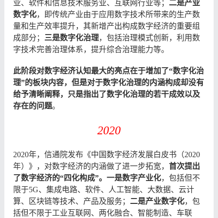
业、软件和信息技术服务业、互联网行业等；
二是产业
数字化
，即传统产业由于应用数字技术所带来的生产数
量和生产效率提升，其新增产出构成数字经济的重要组
成部分；
三是数字化治理
，包括治理模式创新，利用数
字技术完善治理体系，提升综合治理能力等。
此阶段对数字经济认知最大的亮点在于增加了“数字化治
理”的板块内容，但是对于数字化治理的内涵构成却没有
给予清晰阐释，只是指出了数字化治理的若干成效以及
存在的问题
。
2
020
2020年，信通院发布《中国数字经济发展白皮书（2020
年）》，对数字经济的内涵做了进一步拓宽，
首次提出
了数字经济的“四化构成”。一是数字产业化
，包括但不
限于5G、集成电路、软件、人工智能、大数据、云计
算、区块链等技术、产品及服务；
二是产业数字化
，包
括但不限于工业互联网、两化融合、智能制造、车联