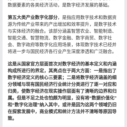
数据要素的各类经济活动，是数字经济发展的基础。
第五大类产业数字化部分
，是指应用数字技术和数据资
源为传统产业带来的产出增加和效率提升，是数字技术
与实体经济的融合。该部分涵盖智慧农业、智能制造、
智能交通、智慧物流、数字金融、数字商贸、数字社
会、数字政府等数字化应用场景，体现数字技术已经并
将进一步与国民经济各行业产生深度渗透和广泛融合。
这是从国家官方层面首次对数字经济的基本定义和内涵
构成所进行的界定，其亮点在于两大方面：一是指出了
数字经济定义的核心三要素；二是将数字经济涵盖的细
分领域与现有国民经济行业统计分类进行了逐一对应和
归类，使数字经济在现实操作层面有了清晰的边界和归
属。但是不足之处也怕颇为明显，没有将“数据价值化”
和“数字化治理”纳入其中，或许是因为这两个领域仍旧
在探索发展中，商业模式和统计方法并不清晰等原因导
致。