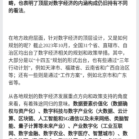
畴，也表明了顶层对数字经济的内涵构成仍旧持有不同
的看法
。
在地方政府层面，针对数字经济的顶层设计，又是如何
规划的呢？截止2023年10月，全国31个省、直辖市、自
治区均出台了数字经济相关的规划和政策举措。其中，
大部分是以“十四五”规划的形式出台，也有些通过“三年
行动计划”，例如天津市、福建省、云南省和广西自治区
等；还有一些则是通过“工作方案”，例如北京市和广东
省等。
从各地规划的数字经济发展重点方向和政策支持的角度
来看，有着殊途同归的意味。
数据要素价值化（数据确
权与资产化）、数字科技与数字产业化（大数据、云计
算、区块链、人工智能和5G通信以及未来网络、类脑智
能、量子计算等未来产业）、产业数字化（工业互联
网、数字金融、数字农业、数字医疗、智慧城市）、数