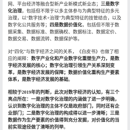
网、平台经济等融合型新产业新模式新业态；
三是数字
化治理
，包括但不限于以多主体参与为典型特征的多元
治理，以“数字技术+治理”为典型特征的技管结合，以及
数字化公共服务等；
四是数据价值化
，包括但不限于数
据采集、数据标准、数据确权、数据标注、数据定价、
数据交易、数据流转、数据保护等。
对“四化”与数字经济之间的关系，《白皮书》也做了相
应的阐释：
数字产业化和产业数字化重塑生产力，是数
字经济发展的核心；数字化治理引领生产关系深刻变
革，是数字经济发展的保障；数据价值化重构生产要素
体系，是数字经济发展的基础
。
相较于2
019
年的判断，此次对数字经济的认知，有三个
亮点所在：一是对数字化治理的内涵做了进一步明确，
认识到数字化治理的主体不仅是政府部门，同时还有企
业部门；二是数字化治理的构成得以进一步清晰；三是
数据作为生产要素的价值得到充分发掘，对价值化的当
前实现途径做了清晰的列举
。