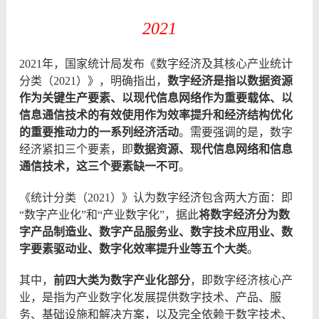
2
021
2021年，国家统计局发布《数字经济及其核心产业统计
分类（2021）》，明确指出，
数字经济是指以数据资源
作为关键生产要素、以现代信息网络作为重要载体、以
信息通信技术的有效使用作为效率提升和经济结构优化
的重要推动力的一系列经济活动
。需要强调的是，数字
经济紧扣三个要素，即
数据资源、现代信息网络和信息
通信技术，这三个要素缺一不可
。
《统计分类（2021）》认为数字经济包含两大方面：即
“数字产业化”和“产业数字化”，据此
将数字经济分为数
字产品制造业、数字产品服务业、数字技术应用业、数
字要素驱动业、数字化效率提升业等五个大类
。
其中，
前四大类为数字产业化部分
，即数字经济核心产
业，是指为产业数字化发展提供数字技术、产品、服
务、基础设施和解决方案，以及完全依赖于数字技术、