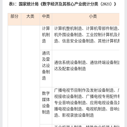
表
1：国家统计局《数字经济及其核心产业统计分类（2021）》
部分
大类
中类
小类
计算
计算机整机制造、计算机零部件制造、计
机制
机外围设备制造、工业控制计算机及系统
造
造、信息安全设备制造、其他计算机制造
通讯
及雷
通信系统设备制造、通信终端设备制造、
达设
达及配套设备制造
备制
造
广播电视节目制作及发射设备制造、广播
数字
视接收设备制造、广播电视专用配件制造
媒体
专业音响设备制造、应用电视设备及其他
设备
播电视设备制造、电视机制造、音响设备
制造
造、影视录放设备制造