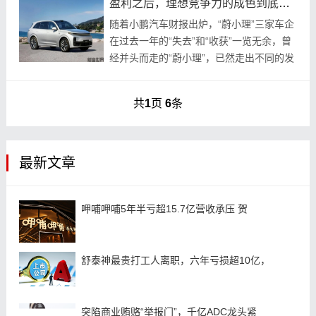
盈利之后，理想竞争力的成色到底有几何？
随着小鹏汽车财报出炉，“蔚小理”三家车企
在过去一年的“失去”和“收获”一览无余，曾
经并头而走的“蔚小理”，已然走出不同的发
展轨迹。2023财年，小鹏总营收为306.8亿
元，同比增长14.2%；蔚来总营...
共
1
页
6
条
最新文章
呷哺呷哺5年半亏超15.7亿营收承压 贺
舒泰神最贵打工人离职，六年亏损超10亿，
突陷商业贿赂“举报门”，千亿ADC龙头紧