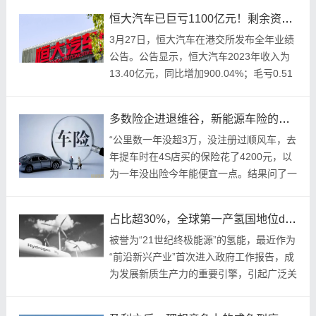
召开，
恒大汽车已巨亏1100亿元！剩余资金只够支撑1年！
3月27日，恒大汽车在港交所发布全年业绩
公告。公告显示，恒大汽车2023年收入为
13.40亿元，同比增加900.04%；毛亏0.51
亿元；净亏损合计119.95亿元，同比减亏
56.64%，其中：终止经...
多数险企进退维谷，新能源车险的破局之道在何方？
“公里数一年没超3万，没注册过顺风车，去
年提车时在4S店买的保险花了4200元，以
为一年没出险今年能便宜一点。结果问了一
圈，要么不给电车投保，要么续保原保险公
司，保费比去年贵两千多元。”河北一位理
占比超30%，全球第一产氢国地位de地位稳固
想品...
被誉为“21世纪终极能源”的氢能，最近作为
“前沿新兴产业”首次进入政府工作报告，成
为发展新质生产力的重要引擎，引起广泛关
注。氢能是典型新质生产力 从要素构成来
看，氢能的“新”主要表现为新型...