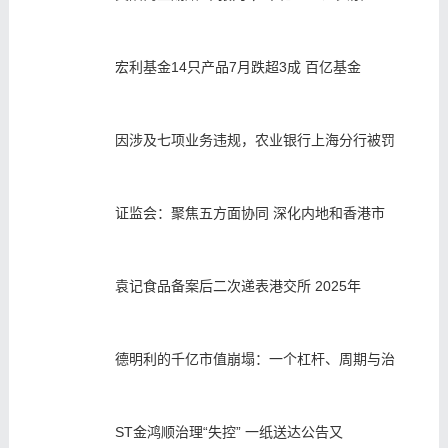
宏利基金14只产品7月跌超3成 百亿基金
因涉及七项业务违规，农业银行上海分行被罚
证监会：聚焦五方面协同 深化内地和香港市
袁记食品备案后二次递表港交所 2025年
德明利的千亿市值崩塌：一个杠杆、周期与治
ST金鸿顺治理“失控” 一纸送达公告又